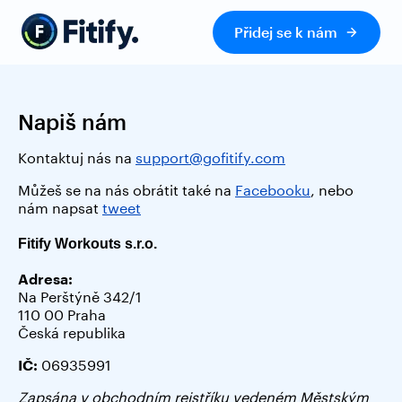
Přidej se k nám
Napiš nám
Kontaktuj nás na 
support@gofitify.com
Můžeš se na nás obrátit také na 
Facebooku
, nebo 
nám napsat 
tweet
Fitify Workouts s.r.o.
Adresa:
Na Perštýně 342/1
110 00 Praha
Česká republika
IČ:
 06935991
Zapsána v obchodním rejstříku vedeném Městským 